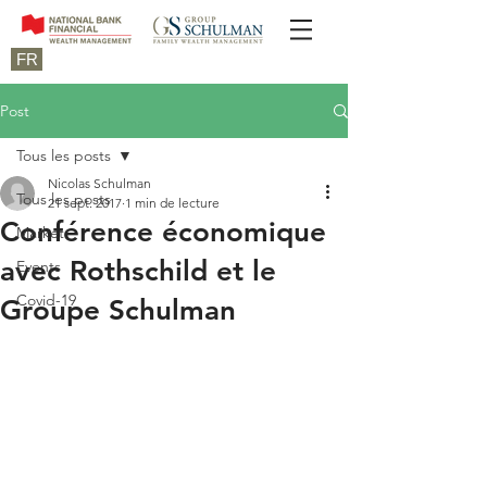
FR
Post
Tous les posts
Nicolas Schulman
Tous les posts
21 sept. 2017
1 min de lecture
Conférence économique
Market
avec Rothschild et le
Events
Covid-19
Groupe Schulman